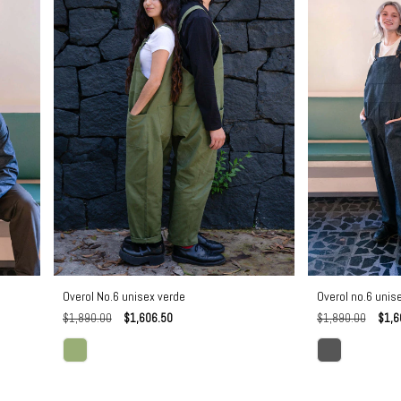
Overol No.6 unisex verde
Overol no.6 unis
$1,890.00
$1,606.50
$1,890.00
$1,6