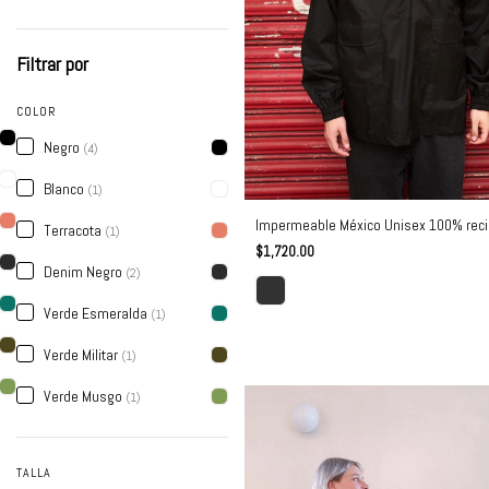
Filtrar por
COLOR
Negro
(4)
Blanco
(1)
Impermeable México Unisex 100% reci
Terracota
(1)
$1,720.00
Denim Negro
(2)
Verde Esmeralda
(1)
Verde Militar
(1)
Verde Musgo
(1)
TALLA