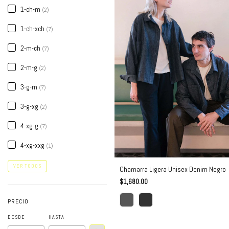
1-ch-m
(2)
1-ch-xch
(7)
2-m-ch
(7)
2-m-g
(2)
3-g-m
(7)
3-g-xg
(2)
4-xg-g
(7)
4-xg-xxg
(1)
VER TODOS
Chamarra Ligera Unisex Denim Negro
$1,680.00
PRECIO
DESDE
HASTA