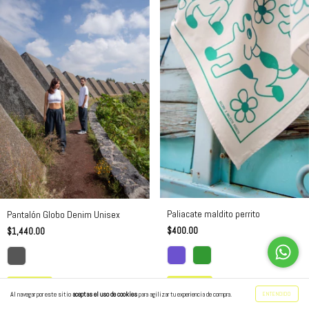
Paliacate maldito perrito
Pantalón Globo Denim Unisex
$400.00
$1,440.00
COMPRAR
COMPRAR
Al navegar por este sitio
aceptas el uso de cookies
para agilizar tu experiencia de compra.
ENTENDIDO