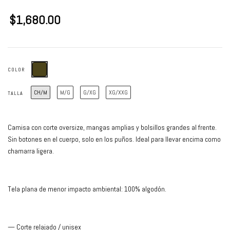
$1,680.00
COLOR
CH/M
M/G
G/XG
XG/XXG
TALLA
Camisa con corte oversize, mangas amplias y bolsillos grandes al frente.
Sin botones en el cuerpo, solo en los puños. Ideal para llevar encima como
chamarra ligera.
Tela plana de menor impacto ambiental: 100% algodón.
— Corte relajado / unisex