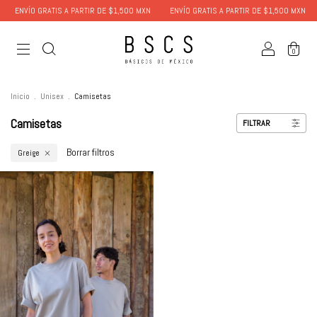
ENVÍO GRATIS A PARTIR DE $1,500 MXN
ENVÍO GRATIS A PARTIR DE $1,500 MXN
0
Inicio
.
Unisex
.
Camisetas
Camisetas
FILTRAR
Borrar filtros
Greige