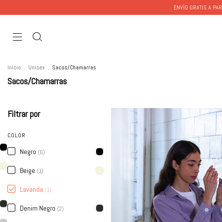
ENVÍO GRATIS A PARTIR
Inicio
.
Unisex
.
Sacos/Chamarras
Sacos/Chamarras
Filtrar por
COLOR
Negro
(6)
Beige
(1)
Lavanda
(1)
Denim Negro
(2)