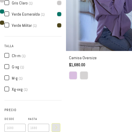
Gris Claro
(1)
Verde Esmeralda
(1)
Verde Militar
(1)
TALLA
Ch-m
(1)
Camisa Oversize
$1,680.00
G-xg
(1)
M-g
(1)
Xg-xxg
(1)
PRECIO
DESDE
HASTA